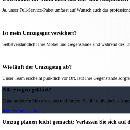
Ja, unser Full-Service-Paket umfasst auf Wunsch auch das professio
Ist mein Umzugsgut versichert?
Selbstverständlich! Ihre Möbel und Gegenstände sind während des Tra
Wie läuft der Umzugstag ab?
Unser Team erscheint pünktlich vor Ort, lädt Ihre Gegenstände sorgfälti
Alle Fragen geklärt?
Dann probieren Sie es jetzt aus und fordern Sie Ihr individuelles Ang
Jetzt Anfrage starten
Umzug planen leicht gemacht: Verlassen Sie sich auf