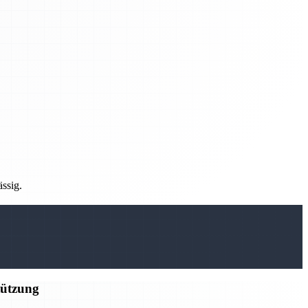
ässig.
tützung