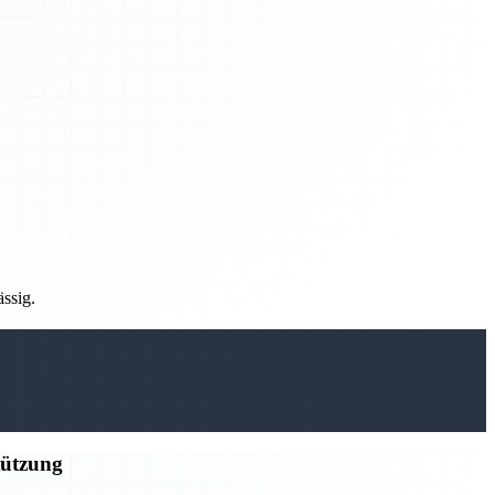
ässig.
tützung