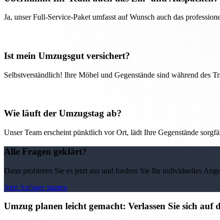
Ja, unser Full-Service-Paket umfasst auf Wunsch auch das professio
Ist mein Umzugsgut versichert?
Selbstverständlich! Ihre Möbel und Gegenstände sind während des Tra
Wie läuft der Umzugstag ab?
Unser Team erscheint pünktlich vor Ort, lädt Ihre Gegenstände sorgfälti
Alle Fragen geklärt?
Dann probieren Sie es jetzt aus und fordern Sie Ihr individuelles Ang
Jetzt Anfrage starten
Umzug planen leicht gemacht: Verlassen Sie sich auf