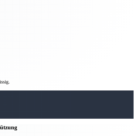
ässig.
tützung