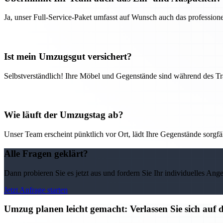
Ja, unser Full-Service-Paket umfasst auf Wunsch auch das professio
Ist mein Umzugsgut versichert?
Selbstverständlich! Ihre Möbel und Gegenstände sind während des Tra
Wie läuft der Umzugstag ab?
Unser Team erscheint pünktlich vor Ort, lädt Ihre Gegenstände sorgfälti
Alle Fragen geklärt?
Dann probieren Sie es jetzt aus und fordern Sie Ihr individuelles Ang
Jetzt Anfrage starten
Umzug planen leicht gemacht: Verlassen Sie sich auf