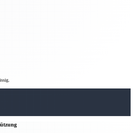
ässig.
tützung