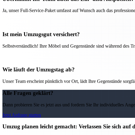
Ja, unser Full-Service-Paket umfasst auf Wunsch auch das professio
Ist mein Umzugsgut versichert?
Selbstverständlich! Ihre Möbel und Gegenstände sind während des Tra
Wie läuft der Umzugstag ab?
Unser Team erscheint pünktlich vor Ort, lädt Ihre Gegenstände sorgfälti
Alle Fragen geklärt?
Dann probieren Sie es jetzt aus und fordern Sie Ihr individuelles Ang
Jetzt Anfrage starten
Umzug planen leicht gemacht: Verlassen Sie sich auf